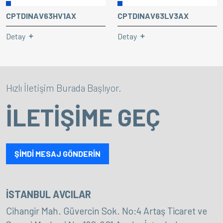
CPTDINAV63HV1AX
CPTDINAV63LV3AX
Detay
Detay
Hızlı İletişim Burada Başlıyor.
İLETİŞİME GEÇ
ŞİMDİ MESAJ GÖNDERİN
İSTANBUL AVCILAR
Cihangir Mah. Güvercin Sok. No:4 Artaş Ticaret ve