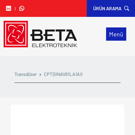
I
ÜRÜN ARAMA
• CARLO GAVAZZI
Menü
• IDEM SAFETY
• SIBA
• SINWAN FANS
Transdüser
CPTDINAV61LA1AX
• ORION FANS