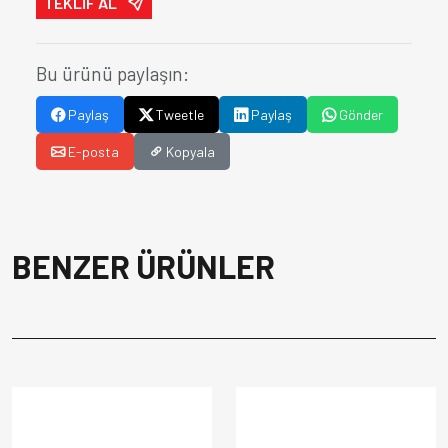
TEKLİF AL
Bu ürünü paylaşın:
Paylaş
Tweetle
Paylaş
Gönder
E-posta
Kopyala
BENZER ÜRÜNLER