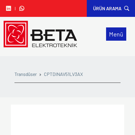
I
ÜRÜN ARAMA
• CARLO GAVAZZI
Menü
• IDEM SAFETY
• SIBA
• SINWAN FANS
Transdüser
CPTDINAV51LV3AX
• ORION FANS