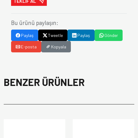
TEKLİF AL
Bu ürünü paylaşın:
Paylaş
Tweetle
Paylaş
Gönder
E-posta
Kopyala
BENZER ÜRÜNLER