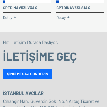
CPTDINAV53LV3AX
CPTDINAV53LS1AX
Detay
Detay
Hızlı İletişim Burada Başlıyor.
İLETİŞİME GEÇ
ŞİMDİ MESAJ GÖNDERİN
İSTANBUL AVCILAR
Cihangir Mah. Güvercin Sok. No:4 Artaş Ticaret ve