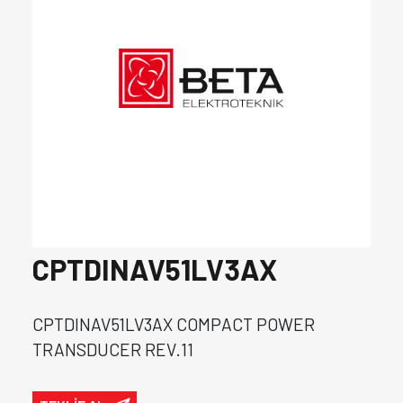
CPTDINAV51LV3AX
CPTDINAV51LV3AX COMPACT POWER
TRANSDUCER REV.11