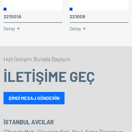
221001A
221009
Detay
Detay
Hızlı İletişim Burada Başlıyor.
İLETİŞİME GEÇ
ŞİMDİ MESAJ GÖNDERİN
İSTANBUL AVCILAR
Cihangir Mah. Güvercin Sok. No:4 Artaş Ticaret ve