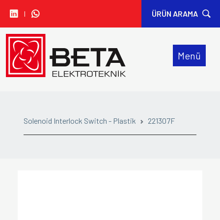
I
ÜRÜN ARAMA
• CARLO GAVAZZI
Menü
• IDEM SAFETY
• SIBA
• SINWAN FANS
Solenoid Interlock Switch - Plastik
221307F
• ORION FANS