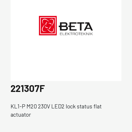
221307F
KL1-P M20 230V LED2 lock status flat
actuator