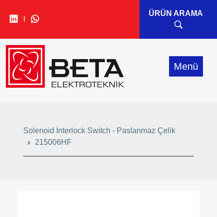
ÜRÜN ARAMA
I
• CARLO GAVAZZI
• IDEM SAFETY
Menü
• SIBA
• SINWAN FANS
Solenoid Interlock Switch - Paslanmaz Çelik
• ORION FANS
215006HF