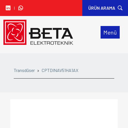
I
ÜRÜN ARAMA
• CARLO GAVAZZI
Menü
• IDEM SAFETY
• SIBA
• ORION FANS
Transdüser
CPTDINAV51HA1AX