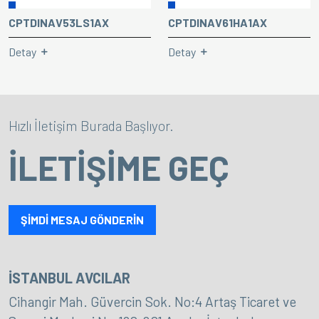
CPTDINAV53LS1AX
CPTDINAV61HA1AX
Detay
Detay
Hızlı İletişim Burada Başlıyor.
İLETİŞİME GEÇ
ŞİMDİ MESAJ GÖNDERİN
İSTANBUL AVCILAR
Cihangir Mah. Güvercin Sok. No:4 Artaş Ticaret ve