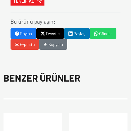
TEKLİF AL
Bu ürünü paylaşın:
Paylaş
Tweetle
Paylaş
Gönder
E-posta
Kopyala
BENZER ÜRÜNLER