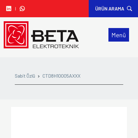
I
ÜRÜN ARAMA
• CARLO GAVAZZI
Menü
• IDEM SAFETY
• SIBA
• SINWAN FANS
Sabit Özlü
CTD8H10005AXXX
• ORION FANS