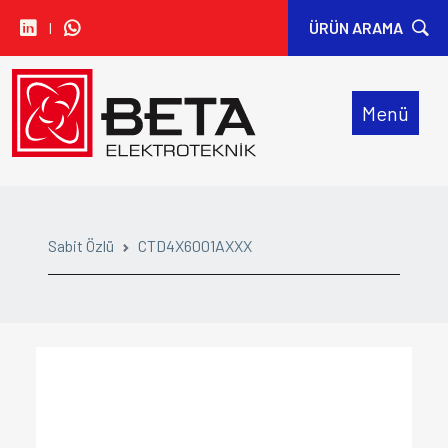
I
ÜRÜN ARAMA
• CARLO GAVAZZI
Menü
• IDEM SAFETY
• SIBA
• SINWAN FANS
Sabit Özlü
CTD4X6001AXXX
• ORION FANS