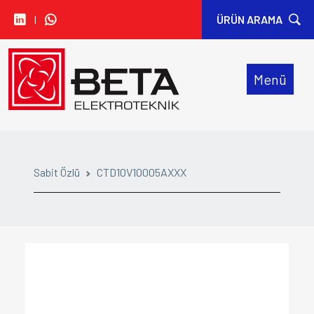
I
ÜRÜN ARAMA
• CARLO GAVAZZI
Menü
• IDEM SAFETY
• SIBA
• SINWAN FANS
Sabit Özlü
CTD10V10005AXXX
• ORION FANS