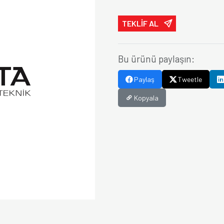
TEKLİF AL
Bu ürünü paylaşın:
Paylaş
Tweetle
Kopyala