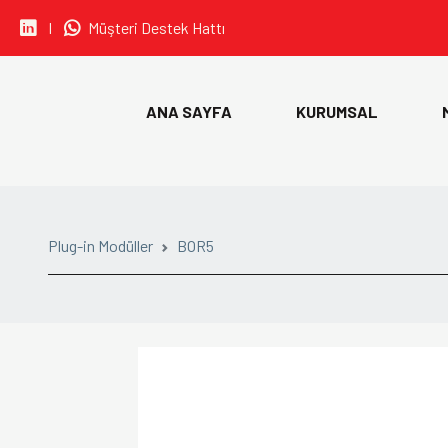
I
Müşteri Destek Hattı
• CARLO GAVAZZI
ANA SAYFA
KURUMSAL
• IDEM SAFETY
• SIBA
• ORION FANS
Plug-in Modüller
BOR5