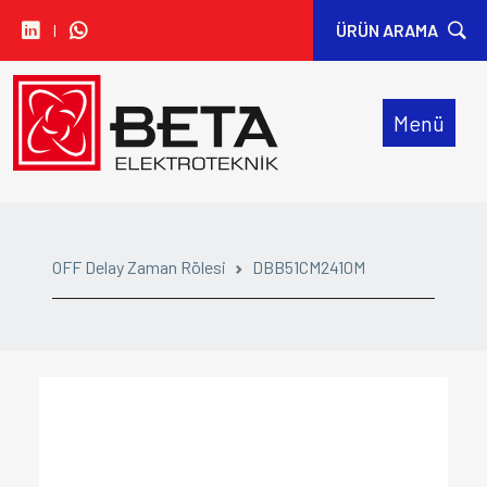
I
ÜRÜN ARAMA
• CARLO GAVAZZI
Menü
• IDEM SAFETY
• SIBA
• SINWAN FANS
OFF Delay Zaman Rölesi
DBB51CM2410M
• ORION FANS