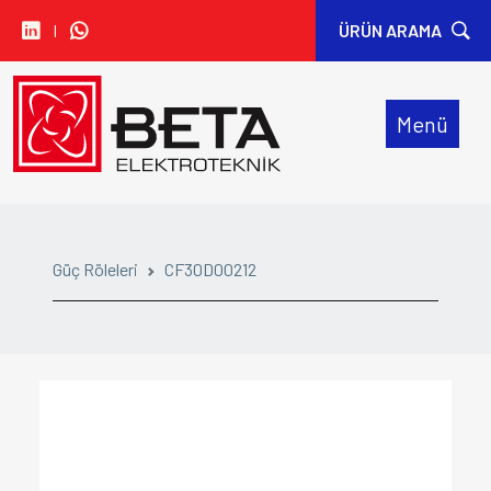
I
ÜRÜN ARAMA
• CARLO GAVAZZI
Menü
• IDEM SAFETY
• SIBA
• SINWAN FANS
Güç Röleleri
CF30D00212
• ORION FANS