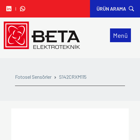
I
ÜRÜN ARAMA
• CARLO GAVAZZI
Menü
• IDEM SAFETY
• SIBA
• ORION FANS
Fotosel Sensörler
S142CRXM115