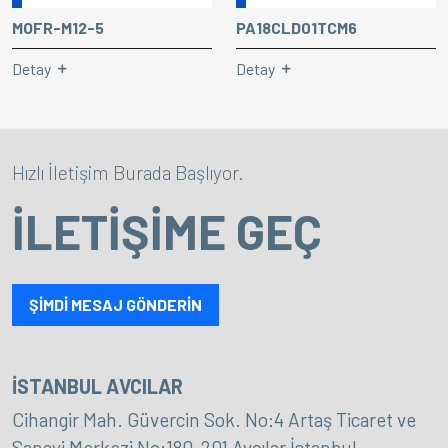
MOFR-M12-5
PA18CLD01TCM6
Detay
Detay
Hızlı İletişim Burada Başlıyor.
İLETİŞİME GEÇ
ŞİMDİ MESAJ GÖNDERİN
İSTANBUL AVCILAR
Cihangir Mah. Güvercin Sok. No:4 Artaş Ticaret ve
Sanayi Merkezi No:180-201 Avcılar İstanbul