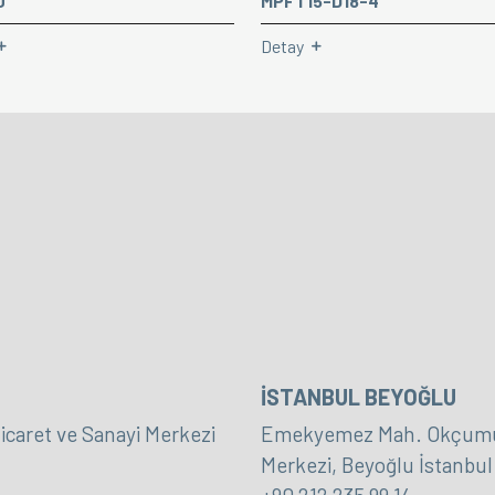
0
MPFT15-D18-4
Detay
İSTANBUL BEYOĞLU
icaret ve Sanayi Merkezi
Emekyemez Mah. Okçumusa
Merkezi, Beyoğlu İstanbul