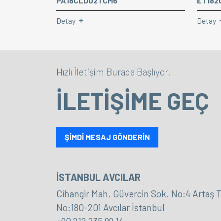
PA18CLD02TCM6
ET182
Detay
Detay
Hızlı İletişim Burada Başlıyor.
İLETİŞİME GEÇ
ŞİMDİ MESAJ GÖNDERİN
İSTANBUL AVCILAR
Cihangir Mah. Güvercin Sok. No:4 Artaş T
No:180-201 Avcılar İstanbul