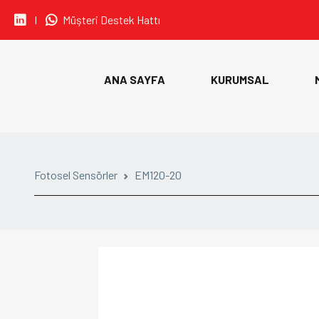
I
Müşteri Destek Hattı
• CARLO GAVAZZI
ANA SAYFA
KURUMSAL
• IDEM SAFETY
• SIBA
• SINWAN FANS
Fotosel Sensörler
EM120-20
• ORION FANS