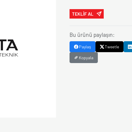
TEKLİF AL
Bu ürünü paylaşın:
Paylaş
Tweetle
Kopyala