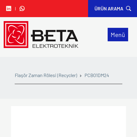
I
ÜRÜN ARAMA
• CARLO GAVAZZI
Menü
• IDEM SAFETY
• SIBA
• ORION FANS
Flaşör Zaman Rölesi (Recycler)
PCB01DM24