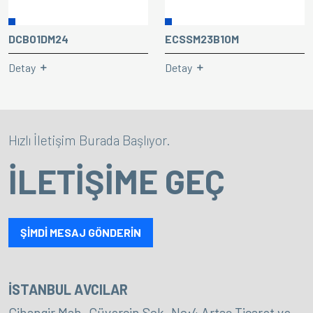
DCB01DM24
ECSSM23B10M
Detay
Detay
Hızlı İletişim Burada Başlıyor.
İLETİŞİME GEÇ
ŞİMDİ MESAJ GÖNDERİN
İSTANBUL AVCILAR
Cihangir Mah. Güvercin Sok. No:4 Artaş Ticaret ve