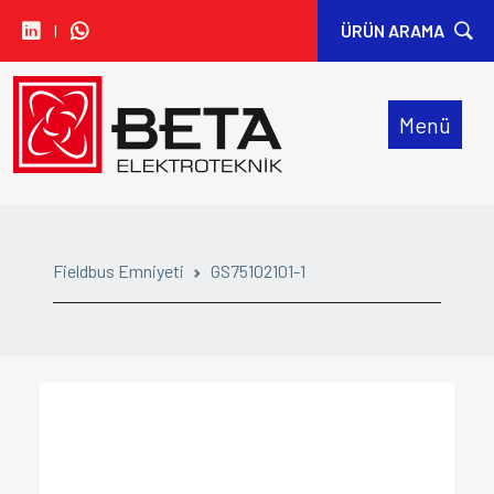
I
ÜRÜN ARAMA
• CARLO GAVAZZI
Menü
• IDEM SAFETY
• SIBA
• SINWAN FANS
Fieldbus Emniyeti
GS75102101-1
• ORION FANS