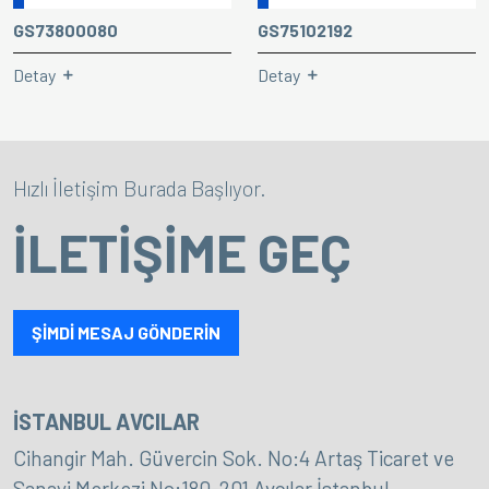
GS73800080
GS75102192
Detay
Detay
Hızlı İletişim Burada Başlıyor.
İLETİŞİME GEÇ
ŞİMDİ MESAJ GÖNDERİN
İSTANBUL AVCILAR
Cihangir Mah. Güvercin Sok. No:4 Artaş Ticaret ve
Sanayi Merkezi No:180-201 Avcılar İstanbul