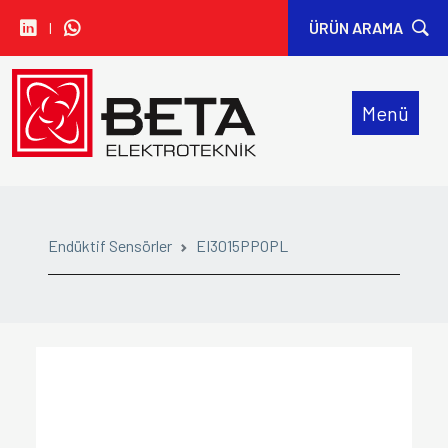
I
ÜRÜN ARAMA
• CARLO GAVAZZI
Menü
• IDEM SAFETY
• SIBA
• SINWAN FANS
Endüktif Sensörler
EI3015PPOPL
• ORION FANS