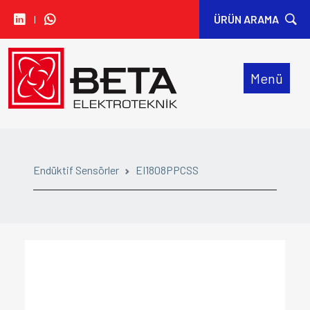
I
ÜRÜN ARAMA
• CARLO GAVAZZI
Menü
• IDEM SAFETY
• SIBA
• ORION FANS
Endüktif Sensörler
EI1808PPCSS