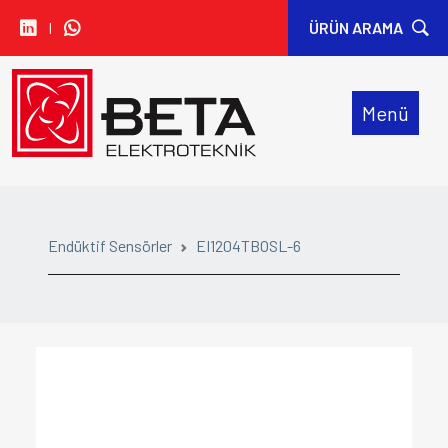
I
ÜRÜN ARAMA
• CARLO GAVAZZI
Menü
• IDEM SAFETY
• SIBA
• SINWAN FANS
Endüktif Sensörler
EI1204TBOSL-6
• ORION FANS