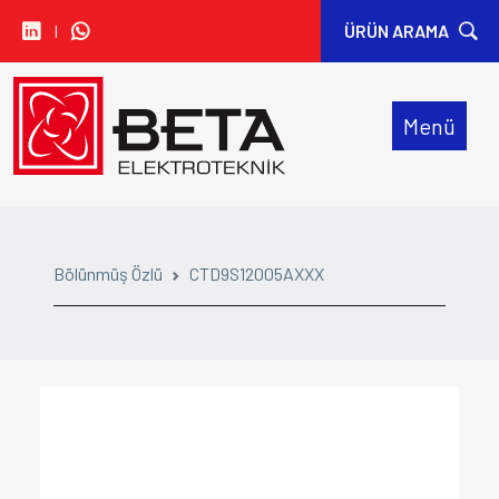
I
ÜRÜN ARAMA
• CARLO GAVAZZI
Menü
• IDEM SAFETY
• SIBA
• ORION FANS
Bölünmüş Özlü
CTD9S12005AXXX