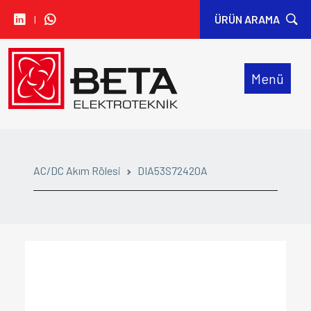
I
ÜRÜN ARAMA
• CARLO GAVAZZI
Menü
• IDEM SAFETY
• SIBA
• SINWAN FANS
AC/DC Akım Rölesi
DIA53S72420A
• ORION FANS